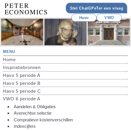
PETER
Stel ChatGPeTer een vraag
ECONOMICS
Havo
VWO
MENU
Home
Inspiratiebronnen
Havo 5 periode A
Havo 5 periode B
Havo 5 periode C
VWO 6 periode A
Aandelen & Obligaties
Averechtse selectie
Compratieve kostenverschillen
Indexcijfers